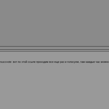
=succvote
вот по этой ссыле проходим все еще раз и голосуем..там каждые час можно 