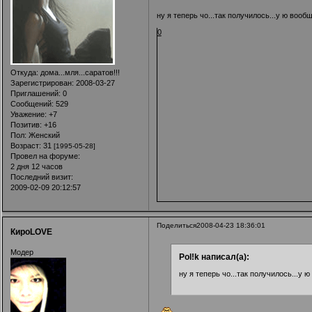
ну я теперь чо...так получилось...у ю вообщ
0
Откуда:
дома...мля...саратов!!!
Зарегистрирован
: 2008-03-27
Приглашений:
0
Сообщений:
529
Уважение:
+7
Позитив:
+16
Пол:
Женский
Возраст:
31
[1995-05-28]
Провел на форуме:
2 дня 12 часов
Последний визит:
2009-02-09 20:12:57
Поделиться
2008-04-23 18:36:01
КироLOVE
Модер
Pol!k написал(а):
ну я теперь чо...так получилось...у ю