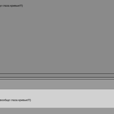
е глаза кривые!!!)
 вообще глаза кривые!!!)