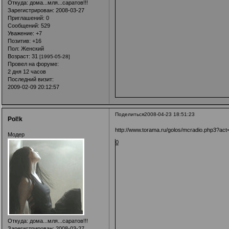
Откуда:
дома...мля...саратов!!!
Зарегистрирован
: 2008-03-27
Приглашений:
0
Сообщений:
529
Уважение:
+7
Позитив:
+16
Пол:
Женский
Возраст:
31
[1995-05-28]
Провел на форуме:
2 дня 12 часов
Последний визит:
2009-02-09 20:12:57
Поделиться
2008-04-23 18:51:23
Pol!k
http://www.torama.ru/golos/mcradio.php3?act
Модер
0
Откуда:
дома...мля...саратов!!!
Зарегистрирован
: 2008-03-27