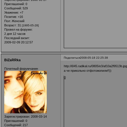
Приглашений:
0
Сообщений:
529
Уважение:
+7
Позитив:
+16
Пол:
Женский
Возраст:
31
[1995-05-28]
Провел на форуме:
2 дня 12 часов
Последний визит:
2009-02-09 20:12:57
Поделиться
2008-05-18 22:25:38
BiZaRRka
http://i045.radikal.ru/0805/e3/af10a2f9513b.jpg
Почетный форумчанин
а че прикольно отфотожопили!!))
0
Зарегистрирован
: 2008-03-14
Приглашений:
0
Сообщений:
217