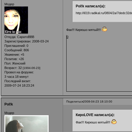
Модер
Pol!k написал(а):
http://i019.radikal.ru/0804/2a/7dedc32d
Фак!!! Кирюшо мятый!!!
0
Откуда:
СаратоВВВ
Зарегистрирован
: 2008-03-24
Приглашений:
0
Сообщений:
806
Уважение:
+5
Позитив:
+26
Пол:
Женский
Возраст:
32
[1994-06-23]
Провел на форуме:
3 часа 18 минут
Последний визит:
2009-07-24 18:23:24
Поделиться
2008-04-23 18:10:00
Pol!k
Модер
КироLOVE написал(а):
Фак!!! Кирюшо мятый!!!