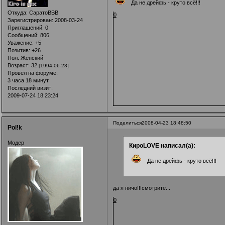
Да не дрейфь - круто всё!!!
Откуда:
СаратоВВВ
0
Зарегистрирован
: 2008-03-24
Приглашений:
0
Сообщений:
806
Уважение:
+5
Позитив:
+26
Пол:
Женский
Возраст:
32
[1994-06-23]
Провел на форуме:
3 часа 18 минут
Последний визит:
2009-07-24 18:23:24
Поделиться
2008-04-23 18:48:50
Pol!k
Модер
КироLOVE написал(а):
Да не дрейфь - круто всё!!!
да я ничо!!!смотрите...
0