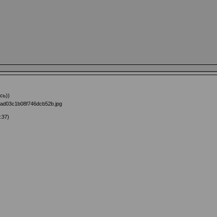
сь))
:37)