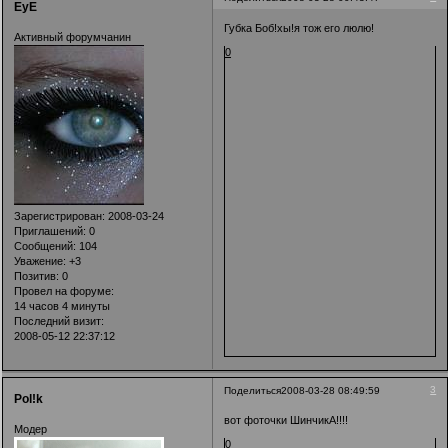
EyE
Губка Боб!хы!я тож его люлю!
Активный форумчанин
0
Зарегистрирован
: 2008-03-24
Приглашений:
0
Сообщений:
104
Уважение:
+3
Позитив:
0
Провел на форуме:
14 часов 4 минуты
Последний визит:
2008-05-12 22:37:12
3
Поделиться
2008-03-28 08:49:59
Pol!k
вот фоточки ШинчикА!!!!
Модер
0