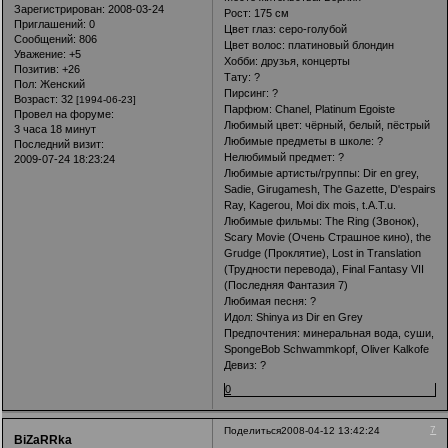
Зарегистрирован
: 2008-03-24
Рост: 175 см
Приглашений:
0
Цвет глаз: серо-голубой
Сообщений:
806
Цвет волос: платиновый блондин
Уважение:
+5
Хобби: друзья, концерты
Позитив:
+26
Тату: ?
Пол:
Женский
Пирсинг: ?
Возраст:
32
[1994-06-23]
Парфюм: Chanel, Platinum Egoiste
Провел на форуме:
Любимый цвет: чёрный, белый, пёстрый
3 часа 18 минут
Любимые предметы в школе: ?
Последний визит:
Нелюбимый предмет: ?
2009-07-24 18:23:24
Любимые артисты/группы: Dir en grey,
Sadie, Girugamesh, The Gazette, D'espairs
Ray, Kagerou, Moi dix mois, t.A.T.u.
Любимые фильмы: The Ring (Звонок),
Scary Movie (Очень Страшное кино), the
Grudge (Проклятие), Lost in Translation
(Трудности перевода), Final Fantasy VII
(Последняя Фантазия 7)
Любимая песня: ?
Идол: Shinya из Dir en Grey
Предпочтения: минеральная вода, суши,
SpongeBob Schwammkopf, Oliver Kalkofe
Девиз: ?
0
7
Поделиться
2008-04-12 13:42:24
BiZaRRka