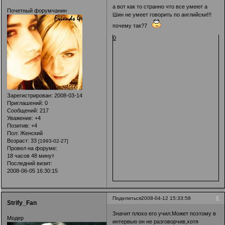
а вот как то странно что все умеют а
Почетный форумчанин
Шин не умеет говорить по английски!!!
почему так?7
0
Зарегистрирован
: 2008-03-14
Приглашений:
0
Сообщений:
217
Уважение:
+4
Позитив:
+4
Пол:
Женский
Возраст:
33
[1993-02-27]
Провел на форуме:
18 часов 48 минут
Последний визит:
2008-06-05 16:30:15
8
Поделиться
2008-04-12 15:33:58
Strify_Fan
Значит плохо его учил.Может поэтому в
Модер
интервью он не разговорчив,хотя