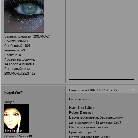
Зарегистрирован
: 2008-03-24
Приглашений:
0
Сообщений:
104
Уважение:
+3
Позитив:
0
Провел на форуме:
14 часов 4 минуты
Последний визит:
2008-05-12 22:37:12
6
Поделиться
2008-04-07 14:37:15
КироLOVE
Вот ещё инфа:
Модер
Имя: Shin | Шин
Robert Baumann
В группе является: барабанщиком
Дата рождения - 12 декабря 1989
Место рождения: Берлин
Братья/сёстры: ?
Откуда:
СаратоВВВ
Место жительства: Берлин