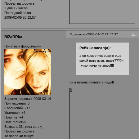
Провел на форуме:
2 дня 12 часов
Последний визит:
2009-02-09 20:12:57
10
Поделиться
2008-04-12 21:57:37
BiZaRRka
Почетный форумчанин
Pol!k написал(а):
а он кроме немецкого еще
какой нить язык знает????я
тупая ничо не знаю!!!!
ой я незнаю почитать надо!!
0
Зарегистрирован
: 2008-03-14
Приглашений:
0
Сообщений:
217
Уважение:
+4
Позитив:
+4
Пол:
Женский
Возраст:
33
[1993-02-27]
Провел на форуме:
18 часов 48 минут