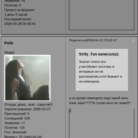
Уважение:
+5
Позитив:
0
Провел на форуме:
1 день 5 часов
Последний визит:
2008-04-28 06:49:40
9
Поделиться
2008-04-12 15:42:47
Pol!k
Модер
Strify_Fan написал(а):
Значит плохо его
учил.Может поэтому в
интервью он не
разговорчив,хотя бывают и
на немецком.
а он кроме немецкого еще какой нить
язык знает????я тупая ничо не знаю!!!!
Откуда:
дома...мля...саратов!!!
Зарегистрирован
: 2008-03-27
0
Приглашений:
0
Сообщений:
529
Уважение:
+7
Позитив:
+16
Пол:
Женский
Возраст:
31
[1995-05-28]