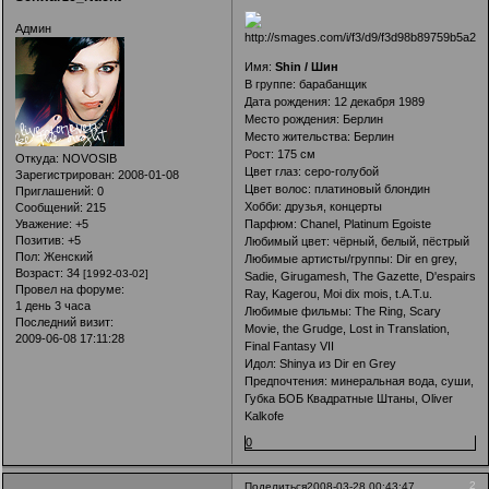
Админ
Имя:
Shin / Шин
В группе: барабанщик
Дата рождения: 12 декабря 1989
Место рождения: Берлин
Место жительства: Берлин
Рост: 175 см
Откуда:
NOVOSIB
Цвет глаз: серо-голубой
Зарегистрирован
: 2008-01-08
Цвет волос: платиновый блондин
Приглашений:
0
Хобби: друзья, концерты
Сообщений:
215
Парфюм: Chanel, Platinum Egoiste
Уважение:
+5
Позитив:
+5
Любимый цвет: чёрный, белый, пёстрый
Пол:
Женский
Любимые артисты/группы: Dir en grey,
Возраст:
34
[1992-03-02]
Sadie, Girugamesh, The Gazette, D'espairs
Провел на форуме:
Ray, Kagerou, Moi dix mois, t.A.T.u.
1 день 3 часа
Любимые фильмы: The Ring, Scary
Последний визит:
Movie, the Grudge, Lost in Translation,
2009-06-08 17:11:28
Final Fantasy VII
Идол: Shinya из Dir en Grey
Предпочтения: минеральная вода, суши,
Губка БОБ Квадратные Штаны, Oliver
Kalkofe
0
2
Поделиться
2008-03-28 00:43:47