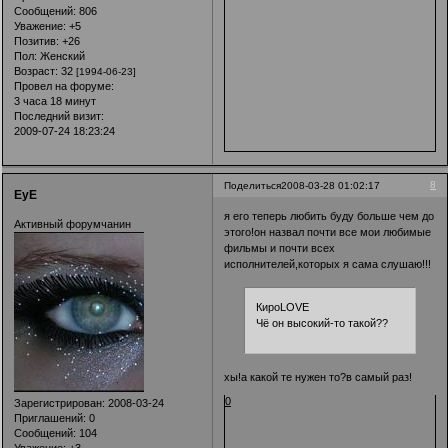
Сообщений:
806
Уважение:
+5
Позитив:
+26
Пол:
Женский
Возраст:
32
[1994-06-23]
Провел на форуме:
3 часа 18 минут
Последний визит:
2009-07-24 18:23:24
8
Поделиться
2008-03-28 01:02:17
EyE
я его теперь любить буду больше чем до
Активный форумчанин
этого!он назвал почти все мои любимые
фильмы и почти всех
исполнителей,которых я сама слушаю!!!
КироLOVE
Чё он высокий-то такой??
хы!а какой те нужен то?в самый раз!
0
Зарегистрирован
: 2008-03-24
Приглашений:
0
Сообщений:
104