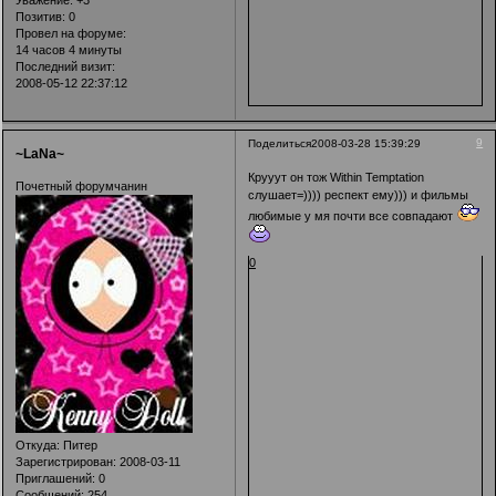
Уважение:
+3
Позитив:
0
Провел на форуме:
14 часов 4 минуты
Последний визит:
2008-05-12 22:37:12
9
Поделиться
2008-03-28 15:39:29
~LaNa~
Крууут он тож Within Temptation
Почетный форумчанин
слушает=)))) респект ему))) и фильмы
любимые у мя почти все совпадают
0
Откуда:
Питер
Зарегистрирован
: 2008-03-11
Приглашений:
0
Сообщений:
254