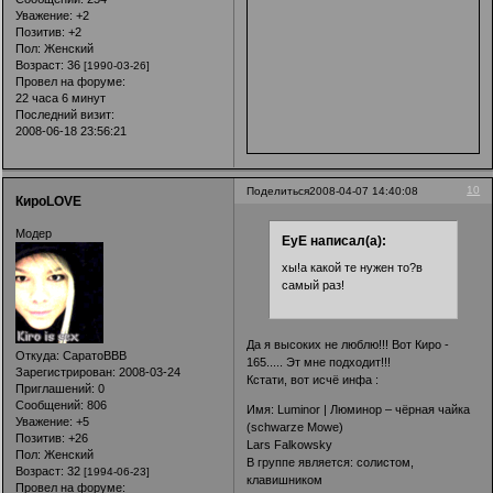
Уважение:
+2
Позитив:
+2
Пол:
Женский
Возраст:
36
[1990-03-26]
Провел на форуме:
22 часа 6 минут
Последний визит:
2008-06-18 23:56:21
10
Поделиться
2008-04-07 14:40:08
КироLOVE
Модер
EyE написал(а):
хы!а какой те нужен то?в
самый раз!
Да я высоких не люблю!!! Вот Киро -
Откуда:
СаратоВВВ
165..... Эт мне подходит!!!
Зарегистрирован
: 2008-03-24
Кстати, вот исчё инфа :
Приглашений:
0
Сообщений:
806
Имя: Luminor | Люминор – чёрная чайка
Уважение:
+5
(schwarze Mowe)
Позитив:
+26
Lars Falkowsky
Пол:
Женский
В группе является: солистом,
Возраст:
32
[1994-06-23]
клавишником
Провел на форуме: