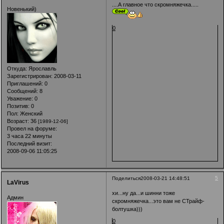
....А главное что скромняжечка.....
Новенький)
0
Откуда:
Ярославль
Зарегистрирован
: 2008-03-11
Приглашений:
0
Сообщений:
8
Уважение:
0
Позитив:
0
Пол:
Женский
Возраст:
36
[1989-12-06]
Провел на форуме:
3 часа 22 минуты
Последний визит:
2008-09-06 11:05:25
5
Поделиться
2008-03-21 14:48:51
LaVirus
хи...ну да...и шинни тоже
Админ
скромняжечка...это вам не СТрайф-
болтушка)))
0