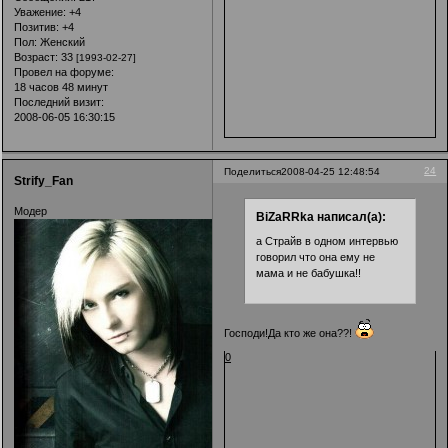
Уважение:
+4
Позитив:
+4
Пол:
Женский
Возраст:
33
[1993-02-27]
Провел на форуме:
18 часов 48 минут
Последний визит:
2008-06-05 16:30:15
24
Поделиться
2008-04-25 12:48:54
Strify_Fan
Модер
BiZaRRka написал(а):
а Страйв в одном интервью
говорил что она ему не
мама и не бабушка!!
Господи!Да кто же она??!
0