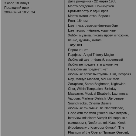
Дата рождения - 22 марта 1985
3 часа 18 минут
Место рождения: Нойнкирхен
Последний визит:
Братья/сёстры: один брат
2009-07-24 18:23:24
Место жительства: Берлин
Рост: 184 см
Цвет глаз: серо-зелёно-голубые
Цвет волос: чёрные, коричные
Хобби: музыка, писать прозу и поэзию,
пение, думать, читать
Тату: нет
Пирсинг: нет
Парфюм: Angel Thierry Mugler
Любимый цвет: чёрный, сиреневый
Любимые предметы в школе: нет
Нелюбимый предмет: нет
Любимые артисты/группы: Him, Despairs
Ray, Marilyn Manson, Moi Dix Mois,
Zeraphine, Sarah Brightman, Nightwish,
Cher, Within Temptation, Birthday
Massacre, Musical Elisabeth, Lacrimosa,
Vacuum, Marlene Dietrich, Ute Lemper,
Soundtracks, Cinema Bizarre
Любимые фильмы: Die Nachtblende,
Gone with the wind (Унесенные ветром ),
Interview mit einem Vampir (Интервью с
вампиром ), Nosferatu mit Klaus Kinski
(Носферату с Клаусом Кински), The
Phantom of the Opera (Призрак Оперы),