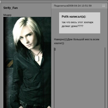
22
Поделиться
2008-04-24 13:51:59
Strify_Fan
Модер
Pol!k написал(а):
так что весь этот зоопарк
делжат дома????
Наверно)))Дом большой места всем
хватит))
0