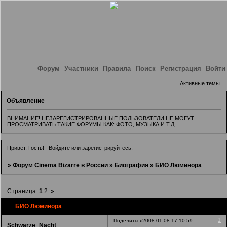
Форум
Участники
Правила
Поиск
Регистрация
Войти
Активные темы
Объявление
ВНИМАНИЕ! НЕЗАРЕГИСТРИРОВАННЫЕ ПОЛЬЗОВАТЕЛИ НЕ МОГУТ
ПРОСМАТРИВАТЬ ТАКИЕ ФОРУМЫ КАК: ФОТО, МУЗЫКА И Т.Д
Привет, Гость!
Войдите
или
зарегистрируйтесь
.
»
Форум Cinema Bizarre в России
»
Биография
»
БИО Люминора
Страница:
1
2
»
БИО Люминора
1
Поделиться
2008-01-08 17:10:59
Schwarze_Nacht