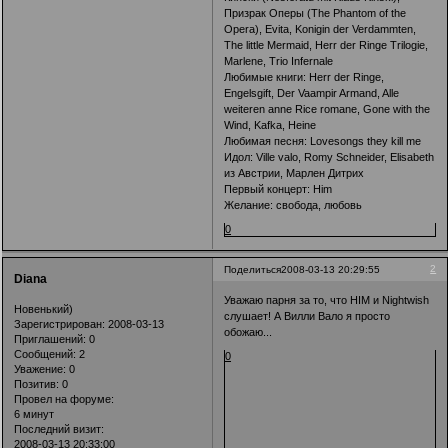
Призрак Оперы (The Phantom of the
Opera), Evita, Konigin der Verdammten,
The little Mermaid, Herr der Ringe Trilogie,
Marlene, Trio Infernale
Любимые книги: Herr der Ringe,
Engelsgift, Der Vaampir Armand, Alle
weiteren anne Rice romane, Gone with the
Wind, Kafka, Heine
Любимая песня: Lovesongs they kill me
Идол: Ville valo, Romy Schneider, Elisabeth
из Австрии, Марлен Дитрих
Первый концерт: Him
Желание: свобода, любовь
0
2
Поделиться
2008-03-13 20:29:55
Diana
Уважаю парня за то, что HIM и Nightwish
Новенький)
слушает! А Вилли Вало я просто
Зарегистрирован
: 2008-03-13
обожаю...
Приглашений:
0
Сообщений:
2
0
Уважение:
0
Позитив:
0
Провел на форуме:
6 минут
Последний визит:
2008-03-13 20:33:00