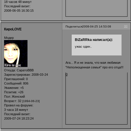
18 часов 48 минут
Последний визит:
2008-06-05 16:30:15
30
Поделиться
2008-04-25 14:53:08
КироLOVE
Модер
BiZaRRka написал(а):
ужас один..
Ага... Я и не знала, что мая любимая
"Неполноценная семья" про его отца!!!
Откуда:
СаратоВВВ
0
Зарегистрирован
: 2008-03-24
Приглашений:
0
Сообщений:
806
Уважение:
+5
Позитив:
+26
Пол:
Женский
Возраст:
32
[1994-06-23]
Провел на форуме:
3 часа 18 минут
Последний визит:
2009-07-24 18:23:24