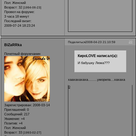
Пол:
Женский
Возраст:
32
[1994-06-23]
Провел на форуме:
3 часа 18 минут
Последний визит:
2009-07-24 18:23:24
20
Поделиться
2008-04-23 21:10:59
BiZaRRka
Почетный форумчанин
КироLOVE написал(а):
И бабушку Люма???
хаахахахаха..........уморила....хахаха
0
Зарегистрирован
: 2008-03-14
Приглашений:
0
Сообщений:
217
Уважение:
+4
Позитив:
+4
Пол:
Женский
Возраст:
33
[1993-02-27]