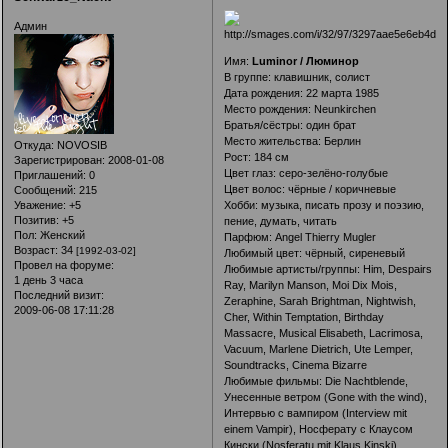
Админ
Имя:
Luminor / Люминор
В группе: клавишник, солист
Дата рождения: 22 марта 1985
Место рождения: Neunkirchen
Братья/сёстры: один брат
Место жительства: Берлин
Откуда:
NOVOSIB
Рост: 184 см
Зарегистрирован
: 2008-01-08
Цвет глаз: серо-зелёно-голубые
Приглашений:
0
Цвет волос: чёрные / коричневые
Сообщений:
215
Хобби: музыка, писать прозу и поэзию,
Уважение:
+5
Позитив:
+5
пение, думать, читать
Пол:
Женский
Парфюм: Angel Thierry Mugler
Возраст:
34
[1992-03-02]
Любимый цвет: чёрный, сиреневый
Провел на форуме:
Любимые артисты/группы: Him, Despairs
1 день 3 часа
Ray, Marilyn Manson, Moi Dix Mois,
Последний визит:
Zeraphine, Sarah Brightman, Nightwish,
2009-06-08 17:11:28
Cher, Within Temptation, Birthday
Massacre, Musical Elisabeth, Lacrimosa,
Vacuum, Marlene Dietrich, Ute Lemper,
Soundtracks, Cinema Bizarre
Любимые фильмы: Die Nachtblende,
Унесенные ветром (Gone with the wind),
Интервью с вампиром (Interview mit
einem Vampir), Носферату с Клаусом
Кински (Nosferatu mit Klaus Kinski),