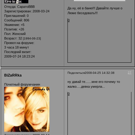
Откуда:
СаратоВВВ
Да ну, её в баню!!! Давайте лучше о
Зарегистрирован
: 2008-03-24
Люме беседовать!!!
Приглашений:
0
Сообщений:
806
0
Уважение:
+5
Позитив:
+26
Пол:
Женский
Возраст:
32
[1994-06-23]
Провел на форуме:
3 часа 18 минут
Последний визит:
2009-07-24 18:23:24
27
Поделиться
2008-04-25 14:32:38
BiZaRRka
ну давай те.......мне его почему то
Почетный форумчанин
жалко.....девка умерла...
0