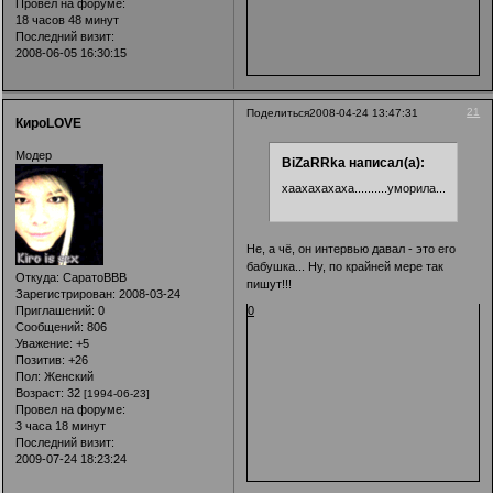
Провел на форуме:
18 часов 48 минут
Последний визит:
2008-06-05 16:30:15
21
Поделиться
2008-04-24 13:47:31
КироLOVE
Модер
BiZaRRka написал(а):
хаахахахаха..........уморила....хахаха
Не, а чё, он интервью давал - это его
бабушка... Ну, по крайней мере так
Откуда:
СаратоВВВ
пишут!!!
Зарегистрирован
: 2008-03-24
0
Приглашений:
0
Сообщений:
806
Уважение:
+5
Позитив:
+26
Пол:
Женский
Возраст:
32
[1994-06-23]
Провел на форуме:
3 часа 18 минут
Последний визит:
2009-07-24 18:23:24