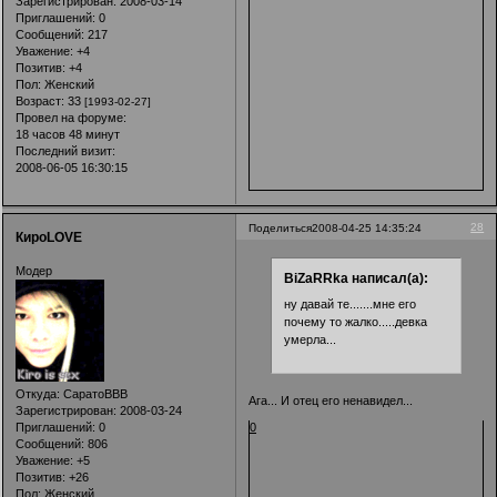
Зарегистрирован
: 2008-03-14
Приглашений:
0
Сообщений:
217
Уважение:
+4
Позитив:
+4
Пол:
Женский
Возраст:
33
[1993-02-27]
Провел на форуме:
18 часов 48 минут
Последний визит:
2008-06-05 16:30:15
28
Поделиться
2008-04-25 14:35:24
КироLOVE
Модер
BiZaRRka написал(а):
ну давай те.......мне его
почему то жалко.....девка
умерла...
Откуда:
СаратоВВВ
Ага... И отец его ненавидел...
Зарегистрирован
: 2008-03-24
0
Приглашений:
0
Сообщений:
806
Уважение:
+5
Позитив:
+26
Пол:
Женский