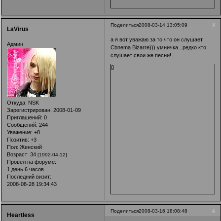
3
Поделиться
2008-03-14 13:05:09
LaVirus
а я вот уважаю за то что он слушает
Админ
Cbnema Bizarre))) умничка...редко кто
слушает свои же песни!
0
Откуда:
NSK
Зарегистрирован
: 2008-01-09
Приглашений:
0
Сообщений:
244
Уважение:
+8
Позитив:
+3
Пол:
Женский
Возраст:
34
[1992-04-12]
Провел на форуме:
1 день 6 часов
Последний визит:
2008-08-28 19:34:43
4
Поделиться
2008-03-16 18:08:48
Heartless