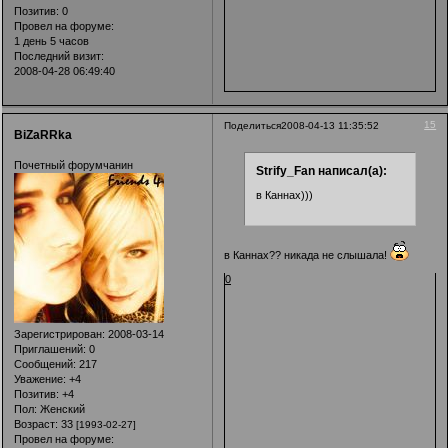
Позитив:
0
Провел на форуме:
1 день 5 часов
Последний визит:
2008-04-28 06:49:40
15
Поделиться
2008-04-13 11:35:52
BiZaRRka
Почетный форумчанин
Strify_Fan написал(а):
в Каннах)))
в Каннах?? никада не слышала!
0
Зарегистрирован
: 2008-03-14
Приглашений:
0
Сообщений:
217
Уважение:
+4
Позитив:
+4
Пол:
Женский
Возраст:
33
[1993-02-27]
Провел на форуме: