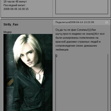
18 часов 48 минут
Последний визит:
2008-06-05 16:30:15
16
Поделиться
2008-04-14 13:22:06
Strify_Fan
Оу,да ты не фан Синемы!)))Лан
Модер
шучу,просто видимо не знала))Кст все
были шокированы появлением на
красной дорожке странных людей в
сопровождении своих домашних
любимцев.
0