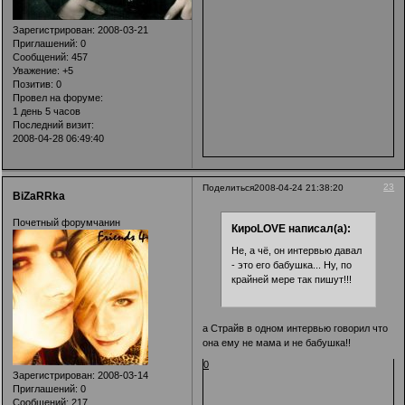
Зарегистрирован
: 2008-03-21
Приглашений:
0
Сообщений:
457
Уважение:
+5
Позитив:
0
Провел на форуме:
1 день 5 часов
Последний визит:
2008-04-28 06:49:40
23
Поделиться
2008-04-24 21:38:20
BiZaRRka
Почетный форумчанин
КироLOVE написал(а):
Не, а чё, он интервью давал
- это его бабушка... Ну, по
крайней мере так пишут!!!
а Страйв в одном интервью говорил что
она ему не мама и не бабушка!!
0
Зарегистрирован
: 2008-03-14
Приглашений:
0
Сообщений:
217