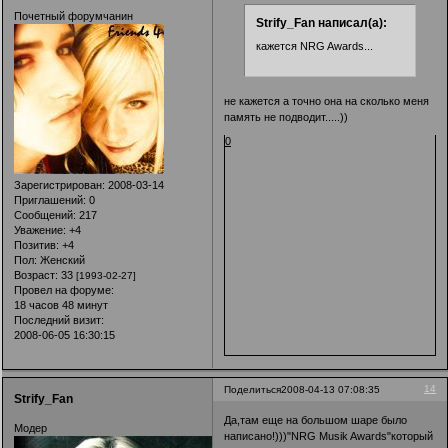
Почетный форумчанин
Strify_Fan написал(а):
кажется NRG Awards...
не кажется а точно она на сколько меня
память не подводит.....))
0
Зарегистрирован
: 2008-03-14
Приглашений:
0
Сообщений:
217
Уважение:
+4
Позитив:
+4
Пол:
Женский
Возраст:
33
[1993-02-27]
Провел на форуме:
18 часов 48 минут
Последний визит:
2008-06-05 16:30:15
14
Поделиться
2008-04-13 07:08:35
Strify_Fan
Да,там еще на большом шаре было
Модер
написано!)))"NRG Musik Awards"который