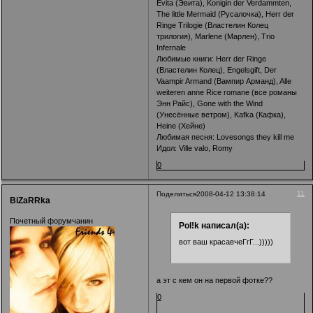
Evita (Эвита), Konigin der Verdammten,
The little Mermaid (Русалочка), Herr der
Ringe Trilogie (Властелин Колец
трилогия), Marlene (Марлен), Trio
Infernale
Любимые книги: Herr der Ringe
(Властелин Колец), Engelsgift, Der
Vaampir Armand (Вампир Арманд), Alle
weiteren anne Rice romane (все романы
Энн Райс), Gone with the Wind
(Унесённые ветром), Kafka (Кафка),
Heine (Хейне)
Любимая песня: Lovesongs they kill me
Идол: Ville valo, Romy
0
11
Поделиться
2008-04-12 13:38:14
BiZaRRka
Почетный форумчанин
Pol!k написал(а):
вот ваш красавчеГгГ...)))))
а эт с кем он на первой фотке??
0