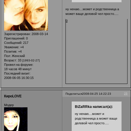
ну ненаю....может и родственница а
может ваще деловой чел просто.....
0
Зарегистрирован
: 2008-03-14
Приглашений:
0
Сообщений:
217
Уважение:
+4
Позитив:
+4
Пол:
Женский
Возраст:
33
[1993-02-27]
Провел на форуме:
18 часов 48 минут
Последний визит:
2008-06-05 16:30:15
26
Поделиться
2008-04-25 14:22:23
КироLOVE
Модер
BiZaRRka написал(а):
ну ненаю....может и
родственница а может ваще
деловой чел просто.....