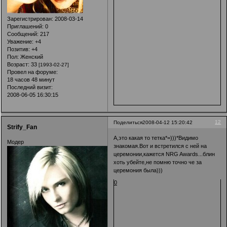
Зарегистрирован
: 2008-03-14
Приглашений:
0
Сообщений:
217
Уважение:
+4
Позитив:
+4
Пол:
Женский
Возраст:
33
[1993-02-27]
Провел на форуме:
18 часов 48 минут
Последний визит:
2008-06-05 16:30:15
12
Поделиться
2008-04-12 15:20:42
Strify_Fan
А,это какая то тетка*=)))*Видимо
Модер
знакомая.Вот и встретился с ней на
церемонии,кажется NRG Awards...блин
хоть убейте,не помню точно че за
церемония была)))
0