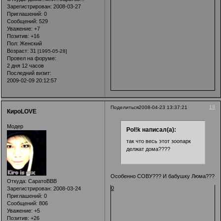
Зарегистрирован
: 2008-03-27
Приглашений:
0
Сообщений:
529
Уважение:
+7
Позитив:
+16
Пол:
Женский
Возраст:
31
[1995-05-28]
Провел на форуме:
2 дня 12 часов
Последний визит:
2009-02-09 20:12:57
19
Поделиться
2008-04-23 13:37:21
КироLOVE
Модер
Pol!k написал(а):
так что весь этот зоопарк
делжат дома????
Особенно СОВУ??? И бабушку Люма???
Откуда:
СаратоВВВ
0
Зарегистрирован
: 2008-03-24
Приглашений:
0
Сообщений:
806
Уважение:
+5
Позитив:
+26