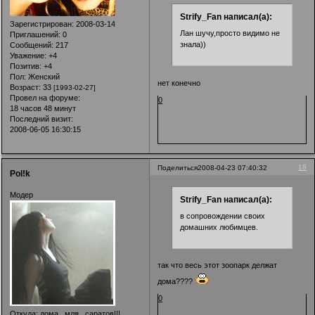
Strify_Fan написал(а):
Зарегистрирован
: 2008-03-14
Лан шучу,просто видимо не
Приглашений:
0
знала))
Сообщений:
217
Уважение:
+4
Позитив:
+4
Пол:
Женский
нет конечно
Возраст:
33
[1993-02-27]
Провел на форуме:
0
18 часов 48 минут
Последний визит:
2008-06-05 16:30:15
18
Поделиться
2008-04-23 07:40:32
Pol!k
Модер
Strify_Fan написал(а):
в сопровождении своих
домашних любимцев.
так что весь этот зоопарк делжат
дома????
0
Откуда:
дома...мля...саратов!!!