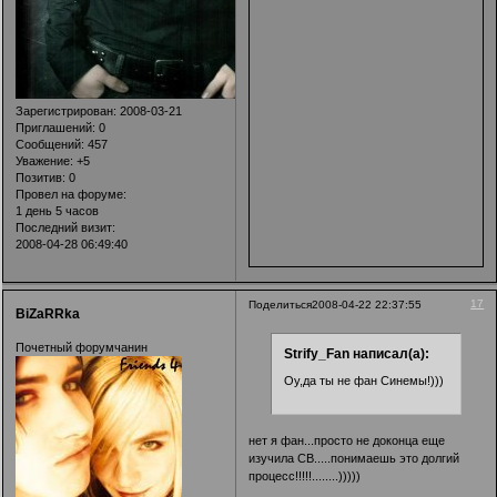
Зарегистрирован
: 2008-03-21
Приглашений:
0
Сообщений:
457
Уважение:
+5
Позитив:
0
Провел на форуме:
1 день 5 часов
Последний визит:
2008-04-28 06:49:40
17
Поделиться
2008-04-22 22:37:55
BiZaRRka
Почетный форумчанин
Strify_Fan написал(а):
Оу,да ты не фан Синемы!)))
нет я фан...просто не доконца еще
изучила СВ.....понимаешь это долгий
процесс!!!!!........)))))