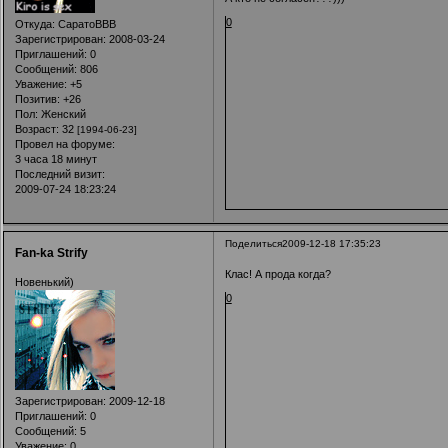
0
Откуда:
СаратоВВВ
Зарегистрирован
: 2008-03-24
Приглашений:
0
Сообщений:
806
Уважение:
+5
Позитив:
+26
Пол:
Женский
Возраст:
32
[1994-06-23]
Провел на форуме:
3 часа 18 минут
Последний визит:
2009-07-24 18:23:24
Поделиться
2009-12-18 17:35:23
Fan-ka Strify
Клас! А прода когда?
Новенький)
0
Зарегистрирован
: 2009-12-18
Приглашений:
0
Сообщений:
5
Уважение:
0