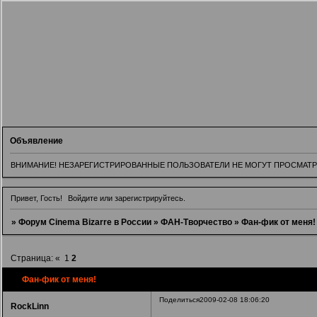
Объявление
ВНИМАНИЕ! НЕЗАРЕГИСТРИРОВАННЫЕ ПОЛЬЗОВАТЕЛИ НЕ МОГУТ ПРОСМАТРИВ
Привет, Гость!
Войдите
или
зарегистрируйтесь
.
»
Форум Cinema Bizarre в России
»
ФАН-Творчество
»
Фан-фик от меня!
Страница:
«
1
2
Фан-фик от меня!
Поделиться
2009-02-08 18:06:20
RockLinn