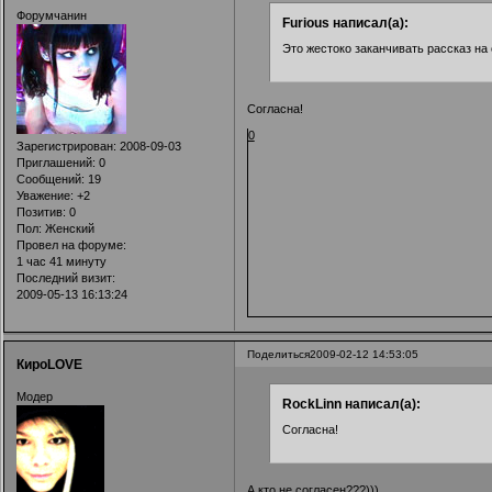
Форумчанин
Furious написал(а):
Это жестоко заканчивать рассказ на
Согласна!
0
Зарегистрирован
: 2008-09-03
Приглашений:
0
Сообщений:
19
Уважение:
+2
Позитив:
0
Пол:
Женский
Провел на форуме:
1 час 41 минуту
Последний визит:
2009-05-13 16:13:24
Поделиться
2009-02-12 14:53:05
КироLOVE
Модер
RockLinn написал(а):
Согласна!
А кто не согласен???)))